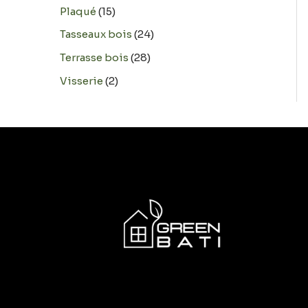
Plaqué
15
Tasseaux bois
24
Terrasse bois
28
Visserie
2