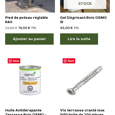
STOCK
Pied de poteau réglable
Gel Dégrisant Bois OSMO
R40
5l
24,50
€
19,50
€
92,00
€
TTC
TTC
Ajouter au panier
Lire la suite
Save
Save
Huile Antidérapante
Vis terrasse cranté inox
Terrasse Bois OSMO –
5×50 boite de 200 pièces