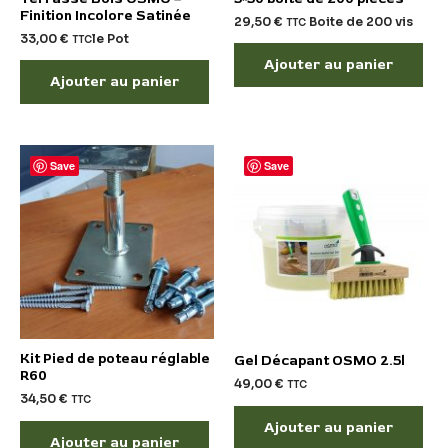
Finition Incolore Satinée
29,50
€
Boite de 200 vis
TTC
33,00
€
le Pot
TTC
Ajouter au panier
Ajouter au panier
Save
Save
Kit Pied de poteau réglable
Gel Décapant OSMO 2.5l
R60
49,00
€
TTC
34,50
€
TTC
Ajouter au panier
Ajouter au panier