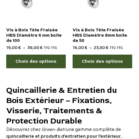
Les
Le
options
op
peuvent
pe
être
êtr
choisies
cho
Vis à Bois Tête Fraisée
Vis à Bois Tête Fraisée
sur
sur
HBS Diamètre 6 mm boite
HBS Diamètre 8mm boite
de 100
de 50
la
la
19,00
€
–
39,00
€
16,00
€
–
23,50
€
TTC
TTC
TTC
TTC
page
pa
du
du
Choix des options
Choix des options
produit
pro
Quincaillerie & Entretien du
Bois Extérieur – Fixations,
Visserie, Traitements &
Protection Durable
Découvrez chez
Green-Bati
une gamme complète de
quincaillerie et produits d’entretien pour l’extérieur
,